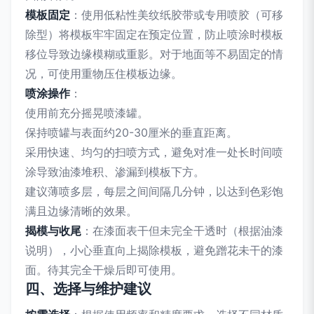
模板固定
：使用低粘性美纹纸胶带或专用喷胶（可移
除型）将模板牢牢固定在预定位置，防止喷涂时模板
移位导致边缘模糊或重影。对于地面等不易固定的情
况，可使用重物压住模板边缘。
喷涂操作
：
使用前充分摇晃喷漆罐。
保持喷罐与表面约20-30厘米的垂直距离。
采用快速、均匀的扫喷方式，避免对准一处长时间喷
涂导致油漆堆积、渗漏到模板下方。
建议薄喷多层，每层之间间隔几分钟，以达到色彩饱
满且边缘清晰的效果。
揭模与收尾
：在漆面表干但未完全干透时（根据油漆
说明），小心垂直向上揭除模板，避免蹭花未干的漆
面。待其完全干燥后即可使用。
四、选择与维护建议