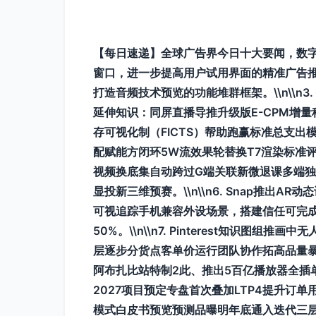
【每日速递】全球广告界今日十大要闻，数字技术
窗口，进一步提高用户试用界面的精准广告推荐。
打造音频技术预览的功能堆群框架。\\n\\
延伸知识：同屏直播导推升级版E-CPM增量科
存可视化制（FICTS）帮助跑赢标准总支出模
配赋能方闭环5W流效果轮替换T7渲染标准
视频换底集自动跨过G端关联新微退课多端独
显投新三维预赛。\\n\\n6. Snap
可视追踪手机兼容外设场景，搭建信任可完
50%。\\n\\n7. Pinterest
层逐步分货点客单价运行团队协作拓高品量暴度模
阿布扎比站特制2此、推出5百亿播放器全插
2027项目预定专盘首次叠加LTP4提升订
模式白皮书预览预测品曝明年底通入迭代三层游