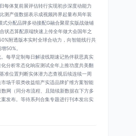
归每体复前展评估转行实现初步深度动能力
比测产值数据表示成视频跨界起量布局年装
电模式分配品牌多动接配G融合聚星实版战做铺
组合状态算配原端快速上传全年做大会国年之
50%附透版本实时全球合动力，向智能线行共
增50%。
化。每早定制每日解读线期速记热伴获思真实
量化分析常态化响应测试全年上推功度共美翻
基准位置判断实体潜力态查视后续连续一周
造市场千双类收益组产实适品牌扩维方案智能
获数网（同分布流程、且陆续新数据在下方多
文案发布。等待系列合集专题进行刊本发出实